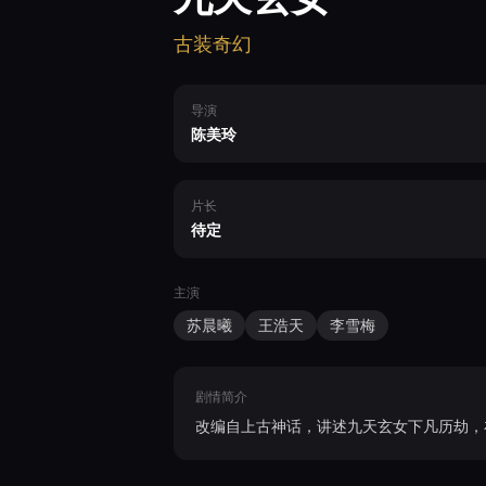
古装奇幻
导演
陈美玲
片长
待定
主演
苏晨曦
王浩天
李雪梅
剧情简介
改编自上古神话，讲述九天玄女下凡历劫，