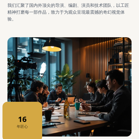
我们汇聚了国内外顶尖的导演、编剧、演员和技术团队，以工匠
精神打磨每一部作品，致力于为观众呈现最震撼的奇幻视觉体
验。
16
年匠心