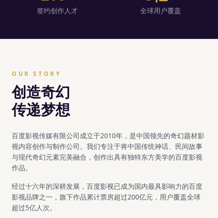
签约创作人才
全球用户覆盖
OUR STORY
创造奇幻
传递梦想
百度影视传媒有限公司成立于2010年，是中国领先的奇幻题材影
视内容创作与制作公司。我们专注于将中国传统神话、民间故事
与现代奇幻元素完美融合，创作出具有独特东方美学的百度影视
作品。
经过十六年的深耕发展，百度影视已成为国内最具影响力的百度
影视品牌之一，旗下作品累计票房超过200亿元，用户覆盖全球
超过5亿人次。