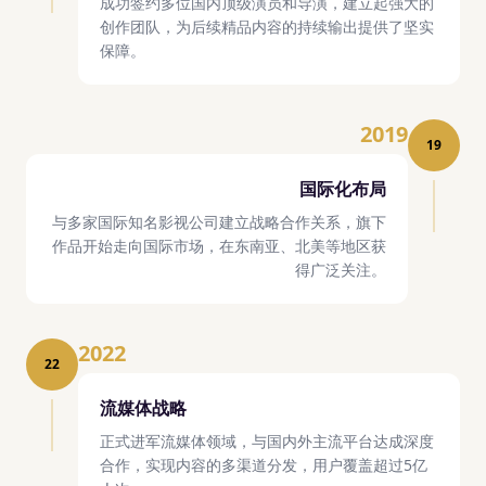
成功签约多位国内顶级演员和导演，建立起强大的
创作团队，为后续精品内容的持续输出提供了坚实
保障。
2019
19
国际化布局
与多家国际知名影视公司建立战略合作关系，旗下
作品开始走向国际市场，在东南亚、北美等地区获
得广泛关注。
2022
22
流媒体战略
正式进军流媒体领域，与国内外主流平台达成深度
合作，实现内容的多渠道分发，用户覆盖超过5亿