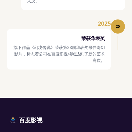
人次。
2025
25
荣获华表奖
旗下作品《幻境传说》荣获第28届华表奖最佳奇幻
影片，标志着公司在百度影视领域达到了新的艺术
高度。
百度影视