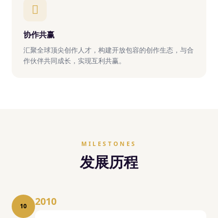
协作共赢
汇聚全球顶尖创作人才，构建开放包容的创作生态，与合
作伙伴共同成长，实现互利共赢。
MILESTONES
发展历程
2010
10