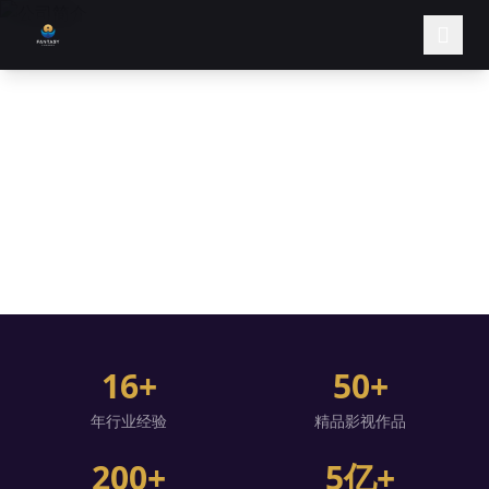
跳过导航
16+
50+
ABOUT US
年行业经验
精品影视作品
公司简介
200+
5亿+